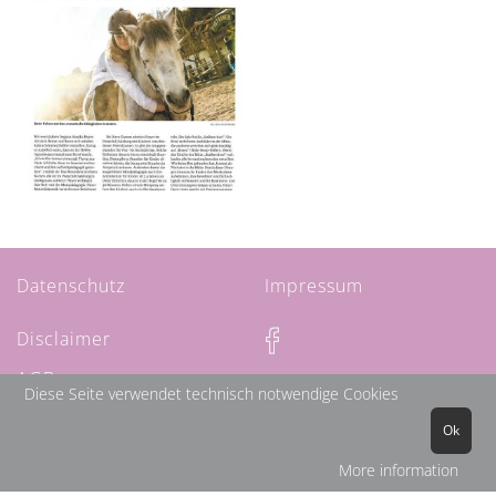
Datenschutz
Impressum
Disclaimer
AGBs
Diese Seite verwendet technisch notwendige Cookies
Ok
More information
© Annika Heyer